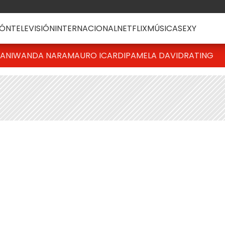
ÓN
TELEVISIÓN
INTERNACIONAL
NETFLIX
MÚSICA
SEXY
IANI
WANDA NARA
MAURO ICARDI
PAMELA DAVID
RATING