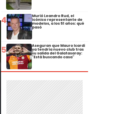
Murió Leandro Rud, el
4
icónico representante de
modelos, a los 51 años: qué
pasó
Aseguran que Mauro Icardi
5
ya tendría nuevo club tras
su salida del Galatasaray:
"Está buscando casa"