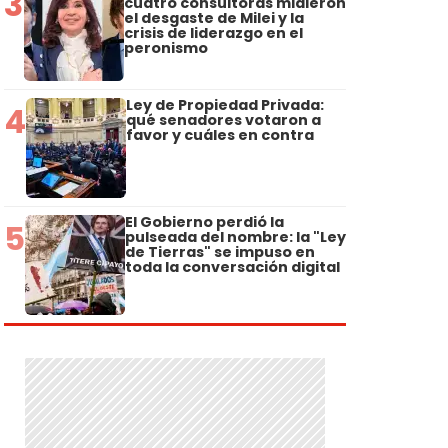
3
cuatro consultoras midieron
el desgaste de Milei y la
crisis de liderazgo en el
peronismo
Ley de Propiedad Privada:
4
qué senadores votaron a
favor y cuáles en contra
El Gobierno perdió la
5
pulseada del nombre: la "Ley
de Tierras" se impuso en
toda la conversación digital