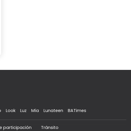
o
Look
Luz
Mía
Lunateen
BATimes
e participación
Tránsito