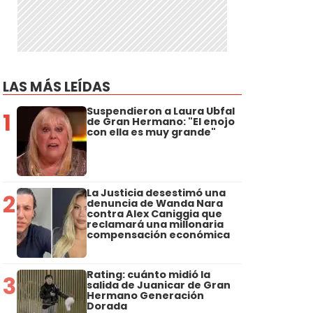
LAS MÁS LEÍDAS
Suspendieron a Laura Ubfal
1
de Gran Hermano: "El enojo
con ella es muy grande"
La Justicia desestimó una
2
denuncia de Wanda Nara
contra Alex Caniggia que
reclamará una millonaria
compensación económica
Rating: cuánto midió la
3
salida de Juanicar de Gran
Hermano Generación
Dorada