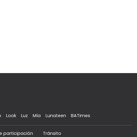
o
Look
Luz
Mía
Lunateen
BATimes
e participación
Tránsito