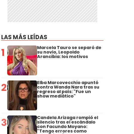
LAS MÁS LEÍDAS
Marcela Tauro se separó de
1
su novio, Leopoldo
Arancibia: los motivos
Elba Marcovecchio apuntó
2
contra Wanda Nara tras su
regreso al país: "Fue un
show mediático"
Candela Arizaga rompió el
3
silencio tras el escándalo
con Facundo Moyano:
"Tengo errores como