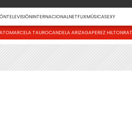
ÓN
TELEVISIÓN
INTERNACIONAL
NETFLIX
MÚSICA
SEXY
BATO
MARCELA TAURO
CANDELA ARIZAGA
PEREZ HILTON
RAT