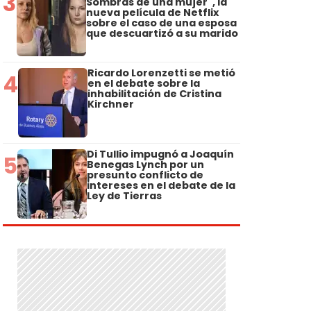
3
Sombras de una mujer", la
nueva película de Netflix
sobre el caso de una esposa
que descuartizó a su marido
Ricardo Lorenzetti se metió
4
en el debate sobre la
inhabilitación de Cristina
Kirchner
Di Tullio impugnó a Joaquín
5
Benegas Lynch por un
presunto conflicto de
intereses en el debate de la
Ley de Tierras