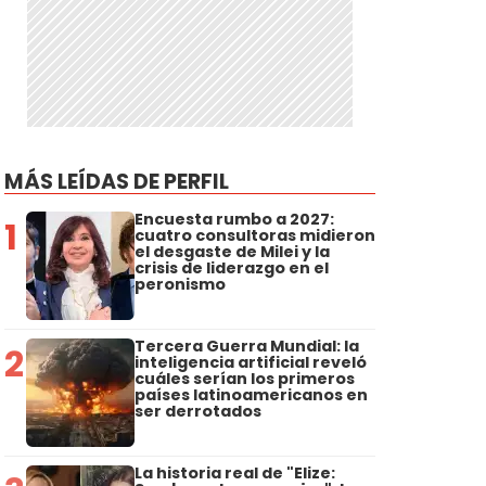
MÁS LEÍDAS DE PERFIL
Encuesta rumbo a 2027:
1
cuatro consultoras midieron
el desgaste de Milei y la
crisis de liderazgo en el
peronismo
Tercera Guerra Mundial: la
2
inteligencia artificial reveló
cuáles serían los primeros
países latinoamericanos en
ser derrotados
La historia real de "Elize: