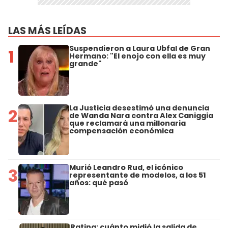
LAS MÁS LEÍDAS
Suspendieron a Laura Ubfal de Gran
1
Hermano: "El enojo con ella es muy
grande"
La Justicia desestimó una denuncia
2
de Wanda Nara contra Alex Caniggia
que reclamará una millonaria
compensación económica
Murió Leandro Rud, el icónico
3
representante de modelos, a los 51
años: qué pasó
Rating: cuánto midió la salida de