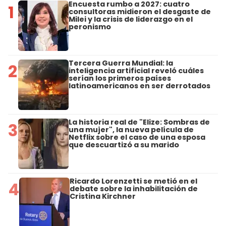
Encuesta rumbo a 2027: cuatro
1
consultoras midieron el desgaste de
Milei y la crisis de liderazgo en el
peronismo
Tercera Guerra Mundial: la
2
inteligencia artificial reveló cuáles
serían los primeros países
latinoamericanos en ser derrotados
La historia real de "Elize: Sombras de
3
una mujer", la nueva película de
Netflix sobre el caso de una esposa
que descuartizó a su marido
Ricardo Lorenzetti se metió en el
4
debate sobre la inhabilitación de
Cristina Kirchner