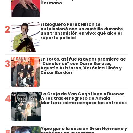
Hermano
El bloguero Perez Hilton se
2
autolesionó con un cuchillo durante
una transmisión en vivo: qué dice el
reporte policial
En fotos, así fue la avant premiere de
3
"Canelones" con Darío Barassi,
Agustín Aristarán, Verónica Llinás y
César Bordón
La Oreja de Van Gogh llega a Buenos
4
Aires tras el regreso de Amaia
Montero: cómo comprar las entradas
Yipio ganó la casa en Gran Hermano y
será líder de la semana