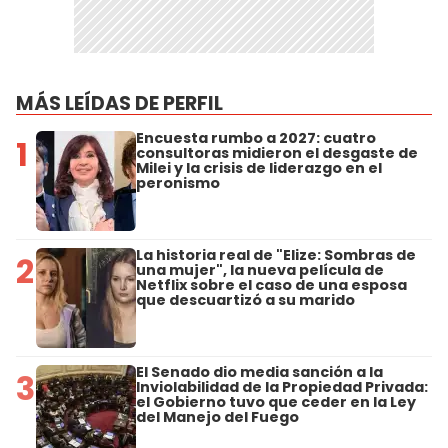
MÁS LEÍDAS DE PERFIL
Encuesta rumbo a 2027: cuatro
1
consultoras midieron el desgaste de
Milei y la crisis de liderazgo en el
peronismo
La historia real de "Elize: Sombras de
2
una mujer", la nueva película de
Netflix sobre el caso de una esposa
que descuartizó a su marido
El Senado dio media sanción a la
3
Inviolabilidad de la Propiedad Privada:
el Gobierno tuvo que ceder en la Ley
del Manejo del Fuego