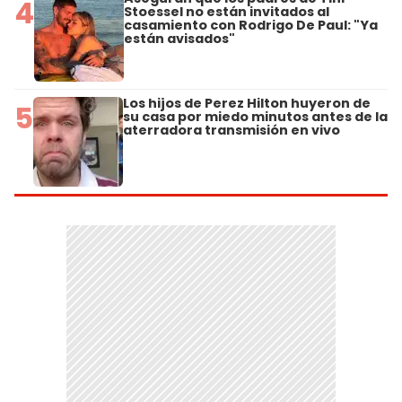
4
Stoessel no están invitados al
casamiento con Rodrigo De Paul: "Ya
están avisados"
Los hijos de Perez Hilton huyeron de
5
su casa por miedo minutos antes de la
aterradora transmisión en vivo