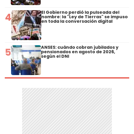
El Gobierno perdió la pulseada del
4
nombre: la "Ley de Tierras" se impuso
en toda la conversación digital
ANSES: cuándo cobran jubilados y
5
pensionados en agosto de 2026,
según el DNI