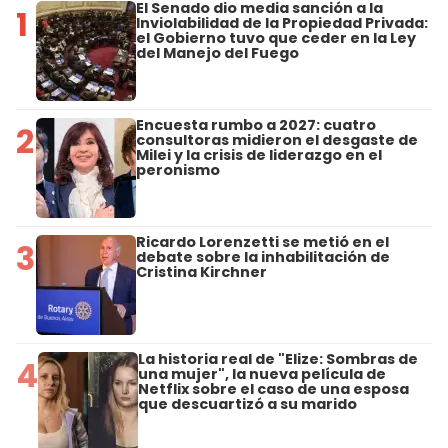
El Senado dio media sanción a la
1
Inviolabilidad de la Propiedad Privada:
el Gobierno tuvo que ceder en la Ley
del Manejo del Fuego
Encuesta rumbo a 2027: cuatro
2
consultoras midieron el desgaste de
Milei y la crisis de liderazgo en el
peronismo
Ricardo Lorenzetti se metió en el
3
debate sobre la inhabilitación de
Cristina Kirchner
La historia real de "Elize: Sombras de
4
una mujer", la nueva película de
Netflix sobre el caso de una esposa
que descuartizó a su marido