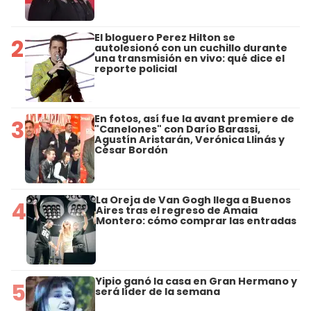
El bloguero Perez Hilton se
2
autolesionó con un cuchillo durante
una transmisión en vivo: qué dice el
reporte policial
En fotos, así fue la avant premiere de
3
"Canelones" con Darío Barassi,
Agustín Aristarán, Verónica Llinás y
César Bordón
La Oreja de Van Gogh llega a Buenos
4
Aires tras el regreso de Amaia
Montero: cómo comprar las entradas
Yipio ganó la casa en Gran Hermano y
5
será líder de la semana