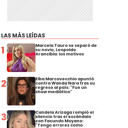
LAS MÁS LEÍDAS
Marcela Tauro se separó de
1
su novio, Leopoldo
Arancibia: los motivos
Elba Marcovecchio apuntó
2
contra Wanda Nara tras su
regreso al país: "Fue un
show mediático"
Candela Arizaga rompió el
3
silencio tras el escándalo
con Facundo Moyano:
"Tengo errores como