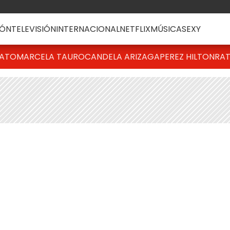
ÓN
TELEVISIÓN
INTERNACIONAL
NETFLIX
MÚSICA
SEXY
BATO
MARCELA TAURO
CANDELA ARIZAGA
PEREZ HILTON
RAT