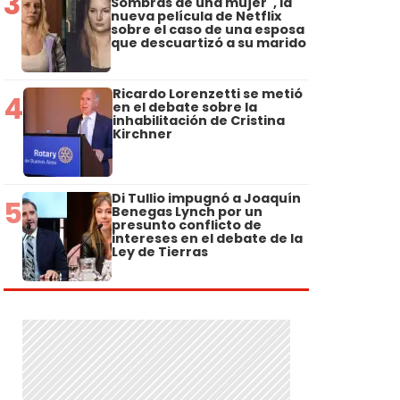
3
Sombras de una mujer", la
nueva película de Netflix
sobre el caso de una esposa
que descuartizó a su marido
Ricardo Lorenzetti se metió
4
en el debate sobre la
inhabilitación de Cristina
Kirchner
Di Tullio impugnó a Joaquín
5
Benegas Lynch por un
presunto conflicto de
intereses en el debate de la
Ley de Tierras