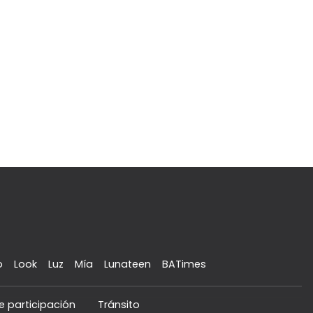
o
Look
Luz
Mía
Lunateen
BATimes
e participación
Tránsito