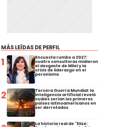
MÁS LEÍDAS DE PERFIL
Encuesta rumbo a 2027:
1
cuatro consultoras midieron
el desgaste de Milei y la
crisis de liderazgo en el
peronismo
Tercera Guerra Mundial: la
2
inteligencia artificial reveló
cuáles serían los primeros
países latinoamericanos en
ser derrotados
La historia real de "Elize: