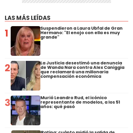
LAS MÁS LEÍDAS
Suspendieron a Laura Ubfal de Gran
1
Hermano: "El enojo con ella es muy
grande"
La Justicia desestimó una denuncia
2
de Wanda Nara contra Alex Caniggia
que reclamará una millonaria
compensación económica
Murió Leandro Rud, el icónico
3
representante de modelos, a los 51
años: qué pasó
Rating: cuánto midió la salida de