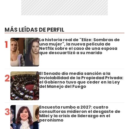
MÁS LEÍDAS DE PERFIL
La historia real de "Elize: Sombras de
1
una mujer", la nueva película de
Netflix sobre el caso de una esposa
que descuartizó a su marido
El Senado dio media sanción a la
2
Inviolabilidad de la Propiedad Privada:
el Gobierno tuvo que ceder en la Ley
del Manejo del Fuego
Encuesta rumbo a 2027: cuatro
3
consultoras midieron el desgaste de
Milei y la crisis de liderazgo en el
peronismo