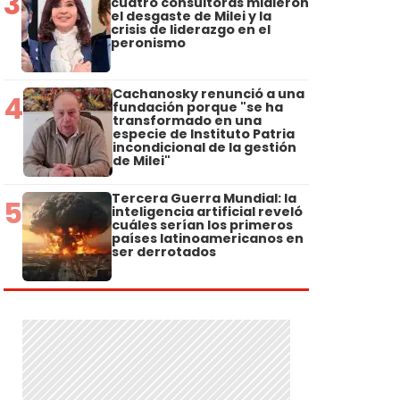
3
cuatro consultoras midieron
el desgaste de Milei y la
crisis de liderazgo en el
peronismo
Cachanosky renunció a una
4
fundación porque "se ha
transformado en una
especie de Instituto Patria
incondicional de la gestión
de Milei"
Tercera Guerra Mundial: la
5
inteligencia artificial reveló
cuáles serían los primeros
países latinoamericanos en
ser derrotados