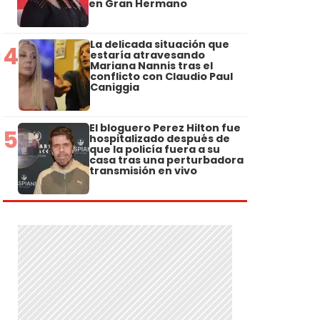
en Gran Hermano
La delicada situación que
4
estaría atravesando
Mariana Nannis tras el
conflicto con Claudio Paul
Caniggia
El bloguero Perez Hilton fue
5
hospitalizado después de
que la policía fuera a su
casa tras una perturbadora
transmisión en vivo