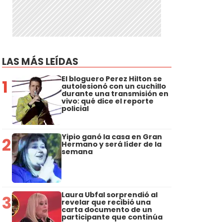
LAS MÁS LEÍDAS
El bloguero Perez Hilton se
1
autolesionó con un cuchillo
durante una transmisión en
vivo: qué dice el reporte
policial
Yipio ganó la casa en Gran
2
Hermano y será líder de la
semana
Laura Ubfal sorprendió al
3
revelar que recibió una
carta documento de un
participante que continúa