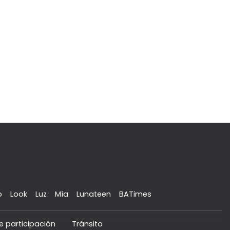
o
Look
Luz
Mía
Lunateen
BATimes
e participación
Tránsito