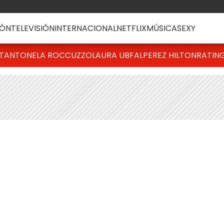
ÓN
TELEVISIÓN
INTERNACIONAL
NETFLIX
MÚSICA
SEXY
T
ANTONELA ROCCUZZO
LAURA UBFAL
PEREZ HILTON
RATIN