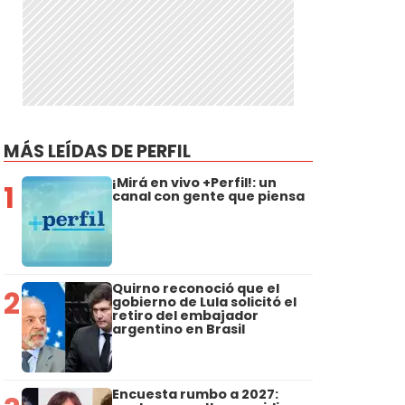
MÁS LEÍDAS DE PERFIL
¡Mirá en vivo +Perfil!: un
1
canal con gente que piensa
Quirno reconoció que el
2
gobierno de Lula solicitó el
retiro del embajador
argentino en Brasil
Encuesta rumbo a 2027: