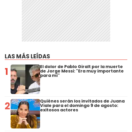
LAS MÁS LEÍDAS
El dolor de Pablo Giralt por la muerte
1
de Jorge Messi: "Era muy importante
para mí"
Quiénes serán los invitados de Juana
2
Viale para el domingo 9 de agosto:
exitosos actores