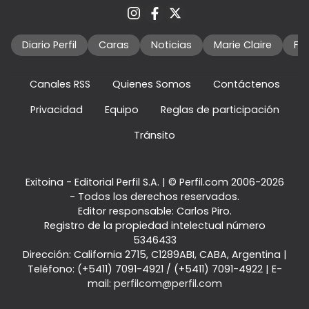
Diario Perfil
Caras
Noticias
Marie Claire
Fo
Canales RSS
Quienes Somos
Contáctenos
Privacidad
Equipo
Reglas de participación
Tránsito
Exitoina - Editorial Perfil S.A.
| © Perfil.com 2006-2026
- Todos los derechos reservados.
Editor responsable: Carlos Piro.
Registro de la propiedad intelectual número
5346433
Dirección:
California 2715
,
C1289ABI
,
CABA, Argentina
|
Teléfono:
(+5411) 7091-4921
/
(+5411) 7091-4922
| E-
mail:
perfilcom@perfil.com