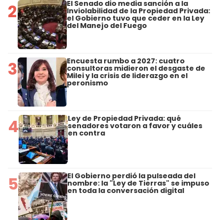
El Senado dio media sanción a la
2
Inviolabilidad de la Propiedad Privada:
el Gobierno tuvo que ceder en la Ley
del Manejo del Fuego
Encuesta rumbo a 2027: cuatro
3
consultoras midieron el desgaste de
Milei y la crisis de liderazgo en el
peronismo
Ley de Propiedad Privada: qué
4
senadores votaron a favor y cuáles
en contra
El Gobierno perdió la pulseada del
5
nombre: la "Ley de Tierras" se impuso
en toda la conversación digital