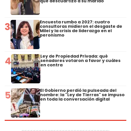
que descuartizó a su marido
Encuesta rumbo a 2027: cuatro
3
consultoras midieron el desgaste de
Milei y la crisis de liderazgo en el
peronismo
Ley de Propiedad Privada: qué
4
senadores votaron a favor y cuáles
en contra
El Gobierno perdió la pulseada del
5
nombre: la "Ley de Tierras" se impuso
en toda la conversación digital