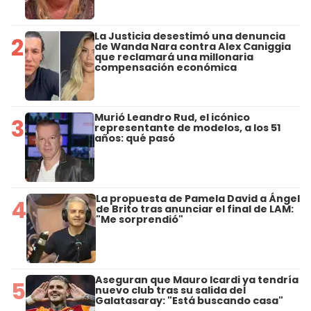
La Justicia desestimó una denuncia
2
de Wanda Nara contra Alex Caniggia
que reclamará una millonaria
compensación económica
Murió Leandro Rud, el icónico
3
representante de modelos, a los 51
años: qué pasó
La propuesta de Pamela David a Ángel
4
de Brito tras anunciar el final de LAM:
"Me sorprendió"
Aseguran que Mauro Icardi ya tendría
5
nuevo club tras su salida del
Galatasaray: "Está buscando casa"