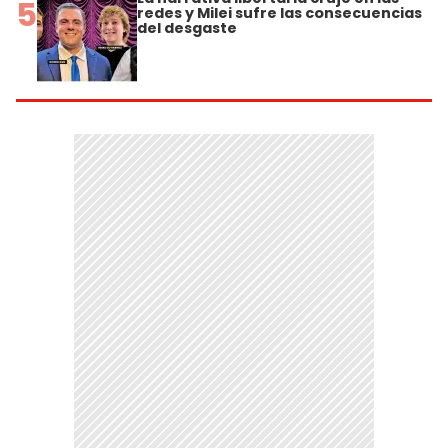
5
redes y Milei sufre las consecuencias
del desgaste