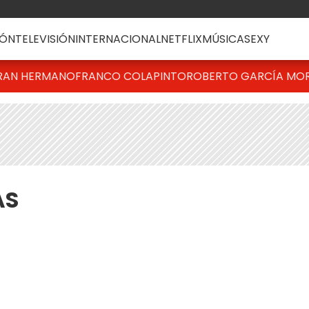
ÓN
TELEVISIÓN
INTERNACIONAL
NETFLIX
MÚSICA
SEXY
RAN HERMANO
FRANCO COLAPINTO
ROBERTO GARCÍA MO
AS