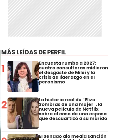
MÁS LEÍDAS DE PERFIL
Encuesta rumbo a 2027:
1
cuatro consultoras midieron
el desgaste de Milei y la
crisis de liderazgo en el
peronismo
La historia real de "Elize:
2
Sombras de una mujer", la
nueva película de Netflix
sobre el caso de una esposa
que descuartizó a su marido
El Senado dio media sanción