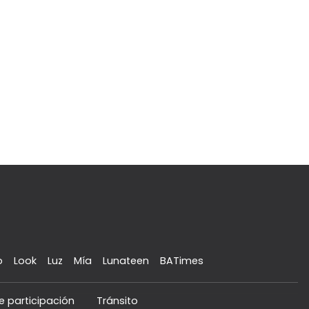
o
Look
Luz
Mía
Lunateen
BATimes
e participación
Tránsito