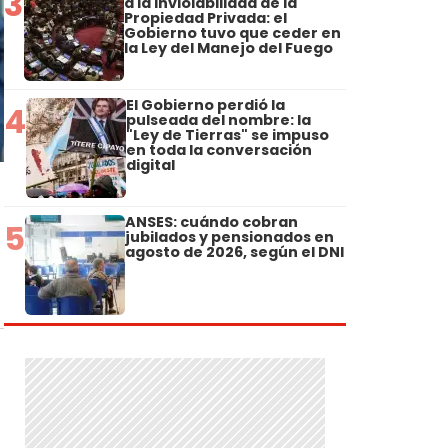
3
a la Inviolabilidad de la
Propiedad Privada: el
Gobierno tuvo que ceder en
la Ley del Manejo del Fuego
El Gobierno perdió la
4
pulseada del nombre: la
"Ley de Tierras" se impuso
en toda la conversación
digital
ANSES: cuándo cobran
5
jubilados y pensionados en
agosto de 2026, según el DNI