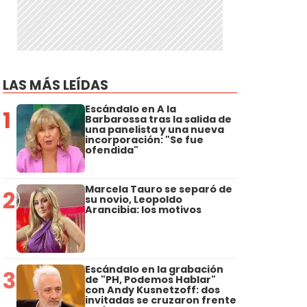
LAS MÁS LEÍDAS
Escándalo en A la
1
Barbarossa tras la salida de
una panelista y una nueva
incorporación: "Se fue
ofendida"
Marcela Tauro se separó de
2
su novio, Leopoldo
Arancibia: los motivos
Escándalo en la grabación
3
de "PH, Podemos Hablar"
con Andy Kusnetzoff: dos
invitadas se cruzaron frente