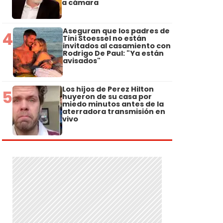
a cámara
Aseguran que los padres de
4
Tini Stoessel no están
invitados al casamiento con
Rodrigo De Paul: "Ya están
avisados"
Los hijos de Perez Hilton
5
huyeron de su casa por
miedo minutos antes de la
aterradora transmisión en
vivo