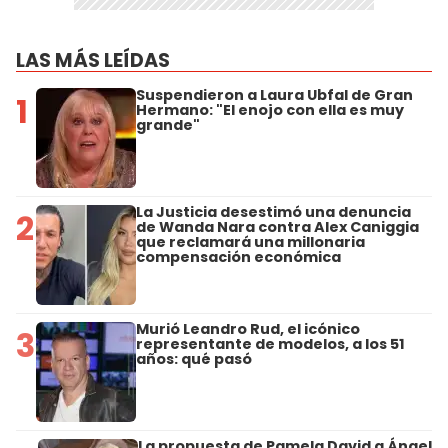
LAS MÁS LEÍDAS
Suspendieron a Laura Ubfal de Gran
1
Hermano: "El enojo con ella es muy
grande"
La Justicia desestimó una denuncia
2
de Wanda Nara contra Alex Caniggia
que reclamará una millonaria
compensación económica
Murió Leandro Rud, el icónico
3
representante de modelos, a los 51
años: qué pasó
La propuesta de Pamela David a Ángel