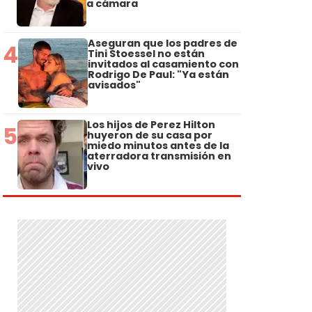
a cámara
Aseguran que los padres de
4
Tini Stoessel no están
invitados al casamiento con
Rodrigo De Paul: "Ya están
avisados"
Los hijos de Perez Hilton
5
huyeron de su casa por
miedo minutos antes de la
aterradora transmisión en
vivo