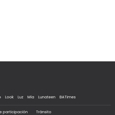
o
Look
Luz
Mía
Lunateen
BATimes
e participación
Tránsito