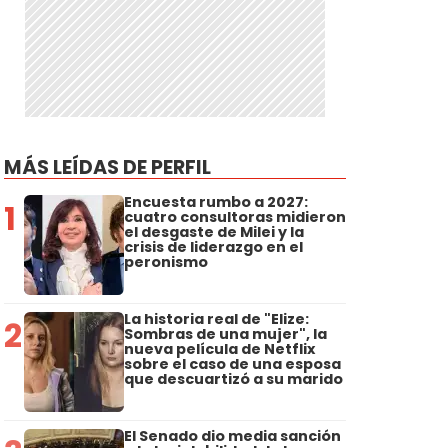
MÁS LEÍDAS DE PERFIL
Encuesta rumbo a 2027:
1
cuatro consultoras midieron
el desgaste de Milei y la
crisis de liderazgo en el
peronismo
La historia real de "Elize:
2
Sombras de una mujer", la
nueva película de Netflix
sobre el caso de una esposa
que descuartizó a su marido
El Senado dio media sanción