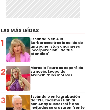
LAS MÁS LEÍDAS
Escándalo en A la
1
Barbarossa tras la salida de
una panelista y una nueva
incorporación: "Se fue
ofendida"
Marcela Tauro se separó de
2
su novio, Leopoldo
Arancibia: los motivos
Escándalo en la grabación
3
de "PH, Podemos Hablar"
con Andy Kusnetzoff: dos
invitadas se cruzaron frente