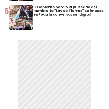
El Gobierno perdió la pulseada del
5
nombre: la "Ley de Tierras" se impuso
en toda la conversación digital