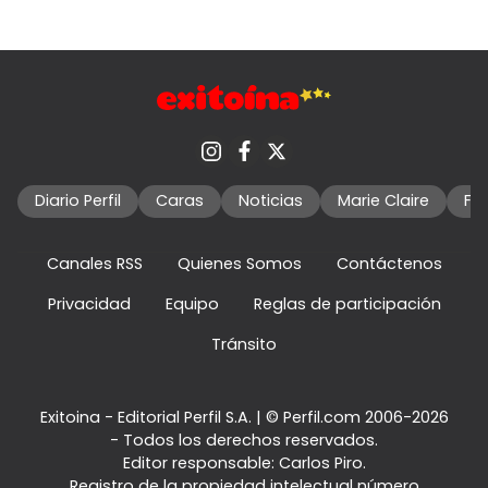
Diario Perfil
Caras
Noticias
Marie Claire
Fo
Canales RSS
Quienes Somos
Contáctenos
Privacidad
Equipo
Reglas de participación
Tránsito
Exitoina - Editorial Perfil S.A.
| © Perfil.com 2006-2026
- Todos los derechos reservados.
Editor responsable: Carlos Piro.
Registro de la propiedad intelectual número