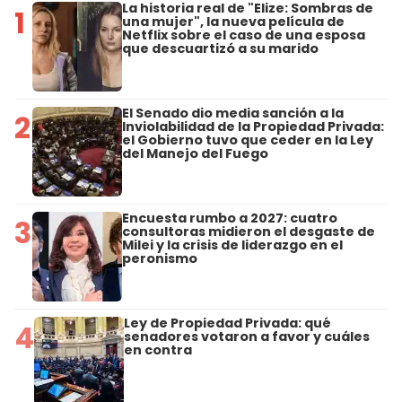
La historia real de "Elize: Sombras de
1
una mujer", la nueva película de
Netflix sobre el caso de una esposa
que descuartizó a su marido
El Senado dio media sanción a la
2
Inviolabilidad de la Propiedad Privada:
el Gobierno tuvo que ceder en la Ley
del Manejo del Fuego
Encuesta rumbo a 2027: cuatro
3
consultoras midieron el desgaste de
Milei y la crisis de liderazgo en el
peronismo
Ley de Propiedad Privada: qué
4
senadores votaron a favor y cuáles
en contra