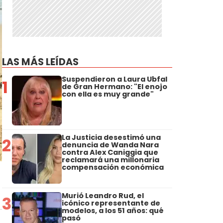
LAS MÁS LEÍDAS
Suspendieron a Laura Ubfal
1
de Gran Hermano: "El enojo
con ella es muy grande"
La Justicia desestimó una
2
denuncia de Wanda Nara
contra Alex Caniggia que
reclamará una millonaria
compensación económica
Murió Leandro Rud, el
3
icónico representante de
modelos, a los 51 años: qué
pasó