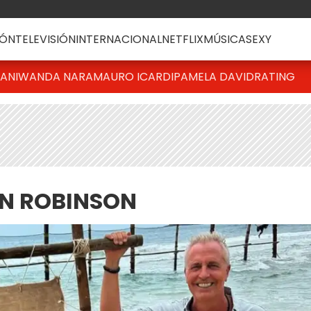
ÓN
TELEVISIÓN
INTERNACIONAL
NETFLIX
MÚSICA
SEXY
IANI
WANDA NARA
MAURO ICARDI
PAMELA DAVID
RATING
ON ROBINSON