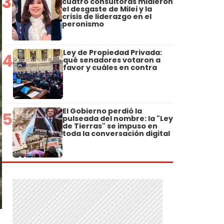
3
cuatro consultoras midieron
el desgaste de Milei y la
crisis de liderazgo en el
peronismo
Ley de Propiedad Privada:
4
qué senadores votaron a
favor y cuáles en contra
El Gobierno perdió la
5
pulseada del nombre: la "Ley
de Tierras" se impuso en
toda la conversación digital