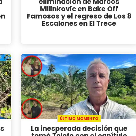
a
eliminación de Marcos
Milinkovic en Bake Off
on
Famosos y el regreso de Los 8
Escalones en El Trece
ÚLTIMO MOMENTO
os
La inesperada decisión que
tomó Telefe con el capítulo