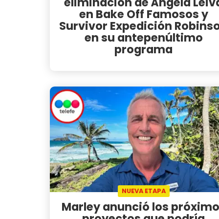
eliminación de Ángela Leiv
en Bake Off Famosos y
Survivor Expedición Robins
en su antepenúltimo
programa
NUEVA ETAPA
Marley anunció los próxim
proyectos que podría