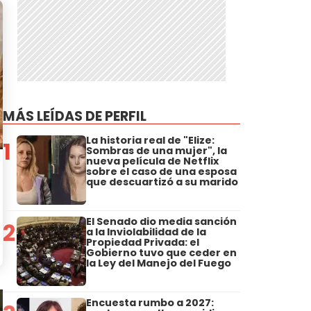
MÁS LEÍDAS DE PERFIL
La historia real de "Elize:
1
Sombras de una mujer", la
nueva película de Netflix
sobre el caso de una esposa
que descuartizó a su marido
El Senado dio media sanción
2
a la Inviolabilidad de la
Propiedad Privada: el
Gobierno tuvo que ceder en
la Ley del Manejo del Fuego
Encuesta rumbo a 2027: