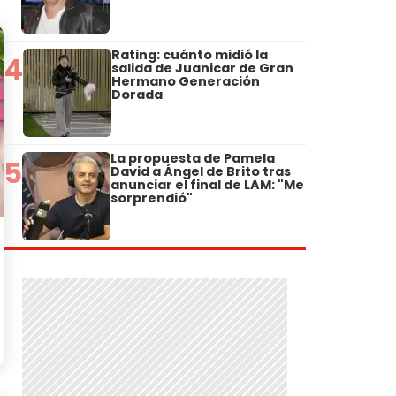
Rating: cuánto midió la
4
salida de Juanicar de Gran
Hermano Generación
Dorada
La propuesta de Pamela
5
David a Ángel de Brito tras
anunciar el final de LAM: "Me
sorprendió"