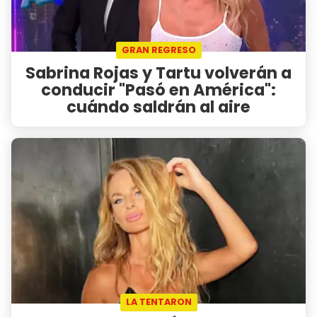
GRAN REGRESO
Sabrina Rojas y Tartu volverán a
conducir "Pasó en América":
cuándo saldrán al aire
LA TENTARON