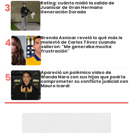
Rating: cuánto midió la salida de
3
Juanicar de Gran Hermano
Generación Dorada
Brenda Asnicar reveló lo qué más le
4
molestó de Carlos Tévez cuando
salieron: "Me generaba mucha
frustración"
Apareció un polémico video de
5
Wanda Nara con sus hijas que podría
comprometer su conflicto judicial con
Mauro Icardi