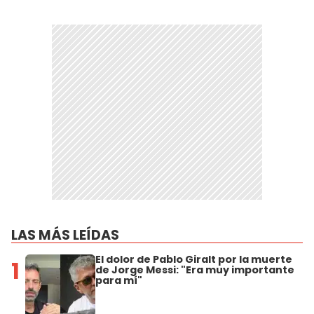
LAS MÁS LEÍDAS
El dolor de Pablo Giralt por la muerte
1
de Jorge Messi: "Era muy importante
para mí"