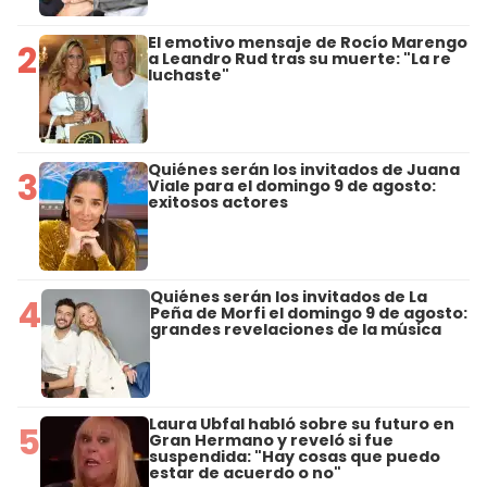
El emotivo mensaje de Rocío Marengo
2
a Leandro Rud tras su muerte: "La re
luchaste"
Quiénes serán los invitados de Juana
3
Viale para el domingo 9 de agosto:
exitosos actores
Quiénes serán los invitados de La
4
Peña de Morfi el domingo 9 de agosto:
grandes revelaciones de la música
Laura Ubfal habló sobre su futuro en
5
Gran Hermano y reveló si fue
suspendida: "Hay cosas que puedo
estar de acuerdo o no"