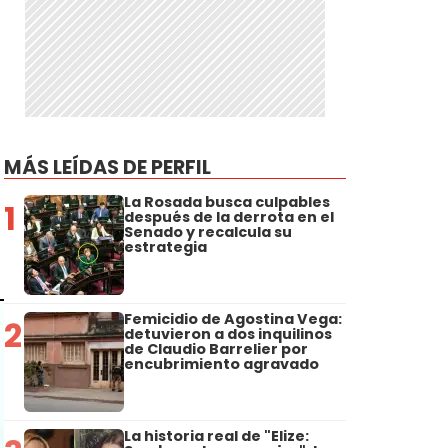
MÁS LEÍDAS DE PERFIL
La Rosada busca culpables
1
después de la derrota en el
Senado y recalcula su
estrategia
Femicidio de Agostina Vega:
2
detuvieron a dos inquilinos
de Claudio Barrelier por
encubrimiento agravado
La historia real de "Elize: