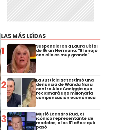
LAS MÁS LEÍDAS
Suspendieron a Laura Ubfal
1
de Gran Hermano: "El enojo
con ella es muy grande"
La Justicia desestimó una
2
denuncia de Wanda Nara
contra Alex Caniggia que
reclamará una millonaria
compensación económica
Murió Leandro Rud, el
3
icónico representante de
modelos, a los 51 años: qué
pasó