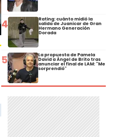
Rating: cuánto midió la
4
salida de Juanicar de Gran
Hermano Generación
Dorada
La propuesta de Pamela
5
David a Ángel de Brito tras
anunciar el final de LAM: "Me
sorprendió"