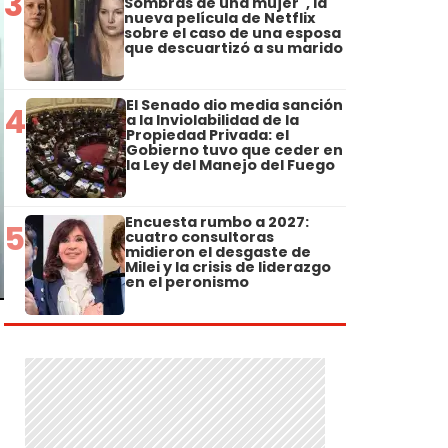
3
Sombras de una mujer", la
nueva película de Netflix
sobre el caso de una esposa
que descuartizó a su marido
El Senado dio media sanción
4
a la Inviolabilidad de la
Propiedad Privada: el
Gobierno tuvo que ceder en
la Ley del Manejo del Fuego
Encuesta rumbo a 2027:
5
cuatro consultoras
midieron el desgaste de
Milei y la crisis de liderazgo
en el peronismo