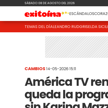
SÁBADO 08 DE AGOSTO DEL 2026
ESCÁNDALOS
CORAZ
TEMAS DEL DÍA
LEANDRO RUD
GRISELDA SICIL
CAMBIOS
14-05-2026 15:11
América TV renu
queda la prog
sin Karina Maz