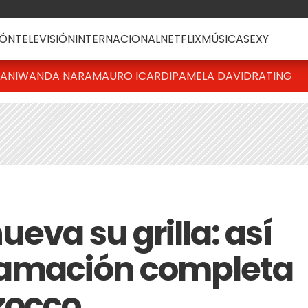
ÓN
TELEVISIÓN
INTERNACIONAL
NETFLIX
MÚSICA
SEXY
IANI
WANDA NARA
MAURO ICARDI
PAMELA DAVID
RATING
eva su grilla: así
ramación completa
zocco