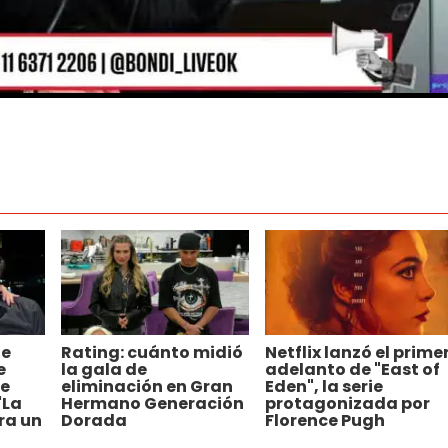
de
Rating: cuánto midió
Netflix lanzó el prime
e
la gala de
adelanto de "East of
de
eliminación en Gran
Eden", la serie
"La
Hermano Generación
protagonizada por
ra un
Dorada
Florence Pugh