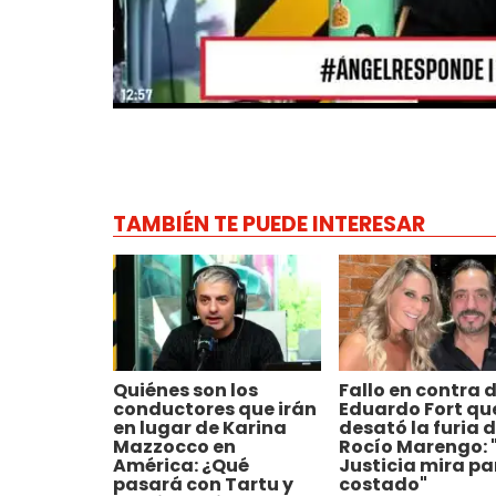
TAMBIÉN TE PUEDE INTERESAR
Quiénes son los
Fallo en contra 
conductores que irán
Eduardo Fort qu
en lugar de Karina
desató la furia 
Mazzocco en
Rocío Marengo: 
América: ¿Qué
Justicia mira pa
pasará con Tartu y
costado"