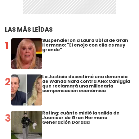
LAS MÁS LEÍDAS
Suspendieron a Laura Ubfal de Gran
1
Hermano: "El enojo con ella es muy
grande"
La Justicia desestimó una denuncia
2
de Wanda Nara contra Alex Caniggia
que reclamará una millonaria
compensación económica
Rating: cuánto midió la salida de
3
Juanicar de Gran Hermano
Generación Dorada