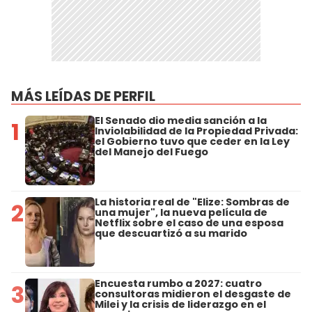
MÁS LEÍDAS DE PERFIL
El Senado dio media sanción a la
1
Inviolabilidad de la Propiedad Privada:
el Gobierno tuvo que ceder en la Ley
del Manejo del Fuego
La historia real de "Elize: Sombras de
2
una mujer", la nueva película de
Netflix sobre el caso de una esposa
que descuartizó a su marido
Encuesta rumbo a 2027: cuatro
3
consultoras midieron el desgaste de
Milei y la crisis de liderazgo en el