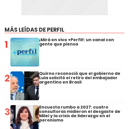
MÁS LEÍDAS DE PERFIL
¡Mirá en vivo +Perfil!: un canal con
1
gente que piensa
Quirno reconoció que el gobierno de
2
Lula solicitó el retiro del embajador
argentino en Brasil
Encuesta rumbo a 2027: cuatro
3
consultoras midieron el desgaste de
Milei y la crisis de liderazgo en el
peronismo