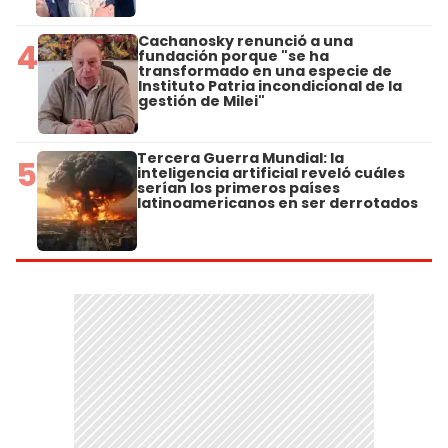
Cachanosky renunció a una
4
fundación porque "se ha
transformado en una especie de
Instituto Patria incondicional de la
gestión de Milei"
Tercera Guerra Mundial: la
5
inteligencia artificial reveló cuáles
serían los primeros países
latinoamericanos en ser derrotados