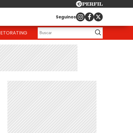
Seguinos
IETO
RATING