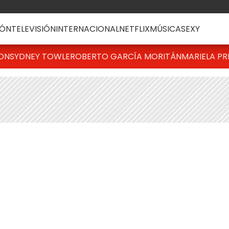
ÓN
TELEVISIÓN
INTERNACIONAL
NETFLIX
MÚSICA
SEXY
TON
SYDNEY TOWLE
ROBERTO GARCÍA MORITÁN
MARIELA PR