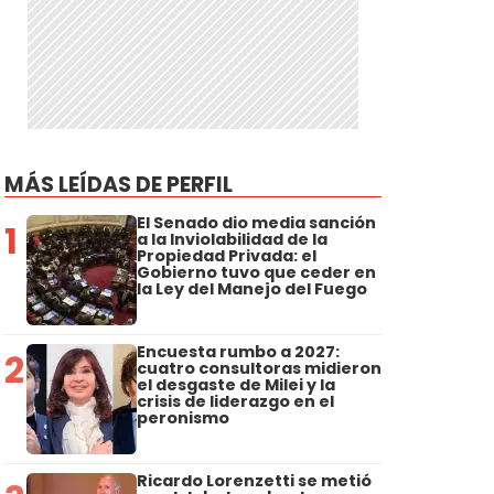
MÁS LEÍDAS DE PERFIL
El Senado dio media sanción
1
a la Inviolabilidad de la
Propiedad Privada: el
Gobierno tuvo que ceder en
la Ley del Manejo del Fuego
Encuesta rumbo a 2027:
2
cuatro consultoras midieron
el desgaste de Milei y la
crisis de liderazgo en el
peronismo
Ricardo Lorenzetti se metió