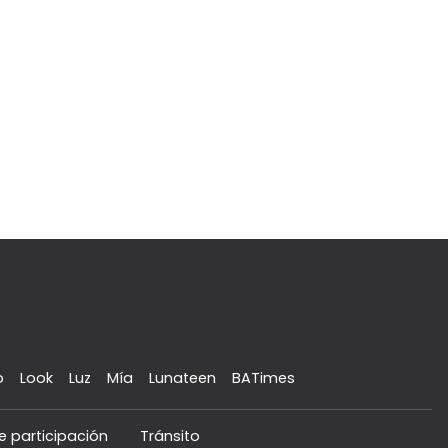
o
Look
Luz
Mía
Lunateen
BATimes
e participación
Tránsito