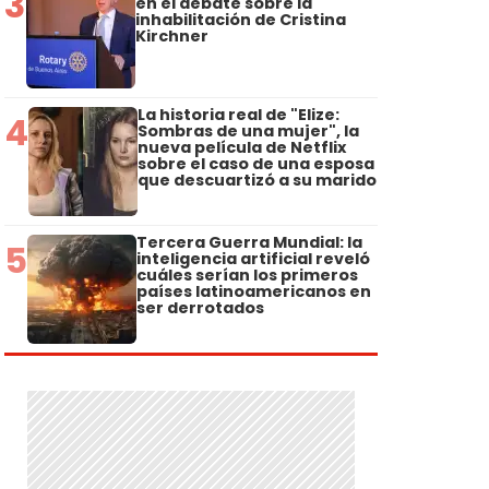
3
en el debate sobre la
inhabilitación de Cristina
Kirchner
La historia real de "Elize:
4
Sombras de una mujer", la
nueva película de Netflix
sobre el caso de una esposa
que descuartizó a su marido
Tercera Guerra Mundial: la
5
inteligencia artificial reveló
cuáles serían los primeros
países latinoamericanos en
ser derrotados