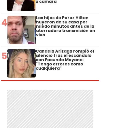
a cámara
Los hijos de Perez Hilton
4
huyeron de su casa por
miedo minutos antes de la
aterradora transmisión en
vivo
Candela Arizaga rompió el
5
silencio tras el escándalo
con Facundo Moyano:
"Tengo errores como
cualquiera"