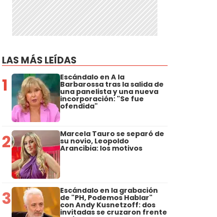
LAS MÁS LEÍDAS
Escándalo en A la
1
Barbarossa tras la salida de
una panelista y una nueva
incorporación: "Se fue
ofendida"
Marcela Tauro se separó de
2
su novio, Leopoldo
Arancibia: los motivos
Escándalo en la grabación
3
de "PH, Podemos Hablar"
con Andy Kusnetzoff: dos
invitadas se cruzaron frente