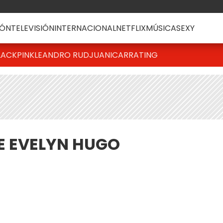
ÓN
TELEVISIÓN
INTERNACIONAL
NETFLIX
MÚSICA
SEXY
LACKPINK
LEANDRO RUD
JUANICAR
RATING
DE EVELYN HUGO