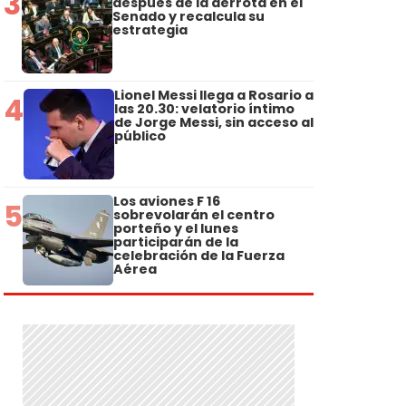
3
después de la derrota en el
Senado y recalcula su
estrategia
Lionel Messi llega a Rosario a
4
las 20.30: velatorio íntimo
de Jorge Messi, sin acceso al
público
Los aviones F 16
5
sobrevolarán el centro
porteño y el lunes
participarán de la
celebración de la Fuerza
Aérea