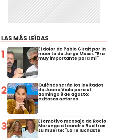
LAS MÁS LEÍDAS
El dolor de Pablo Giralt por la
1
muerte de Jorge Messi: "Era
muy importante para mí"
Quiénes serán los invitados
2
de Juana Viale para el
domingo 9 de agosto:
exitosos actores
El emotivo mensaje de Rocío
3
Marengo a Leandro Rud tras
su muerte: "La re luchaste"