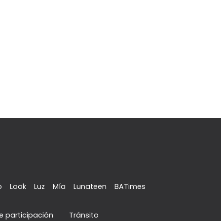
o
Look
Luz
Mía
Lunateen
BATimes
e participación
Tránsito