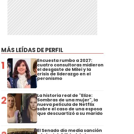
MÁS LEÍDAS DE PERFIL
Encuesta rumbo a 2027:
1
cuatro consultoras midieron
el desgaste de Milei y la
crisis de liderazgo en el
peronismo
La historia real de "Elize:
2
Sombras de una mujer", la
nueva película de Netflix
sobre el caso de una esposa
que descuartizó a su marido
El Senado dio media sanción