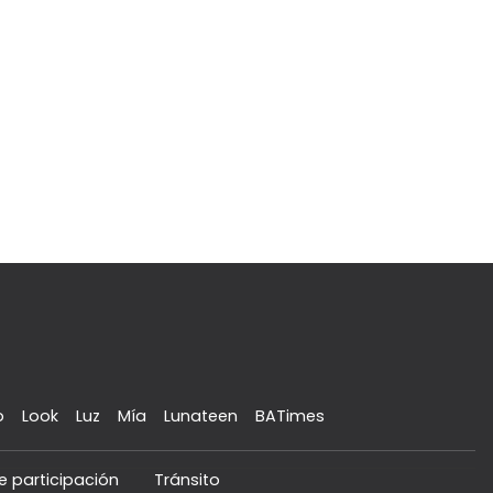
o
Look
Luz
Mía
Lunateen
BATimes
e participación
Tránsito