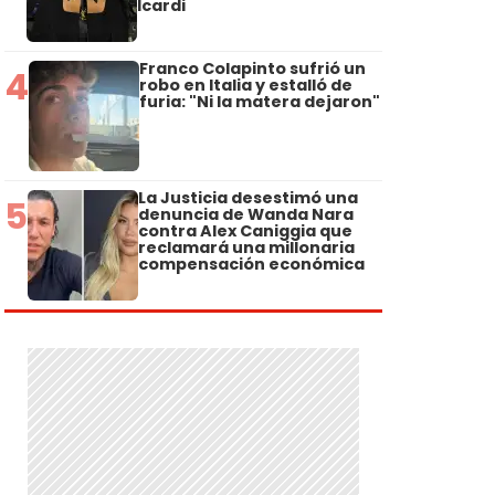
Icardi
Franco Colapinto sufrió un
4
robo en Italia y estalló de
furia: "Ni la matera dejaron"
La Justicia desestimó una
5
denuncia de Wanda Nara
contra Alex Caniggia que
reclamará una millonaria
compensación económica