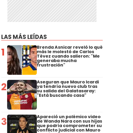
LAS MÁS LEÍDAS
Brenda Asnicar reveló lo qué
1
más le molestó de Carlos
Tévez cuando salieron: "Me
generaba mucha
frustración"
Aseguran que Mauro Icardi
2
ya tendría nuevo club tras
su salida del Galatasaray:
"Está buscando casa"
Apareció un polémico video
3
de Wanda Nara con sus hijas
que podría comprometer su
conflicto judicial con Mauro