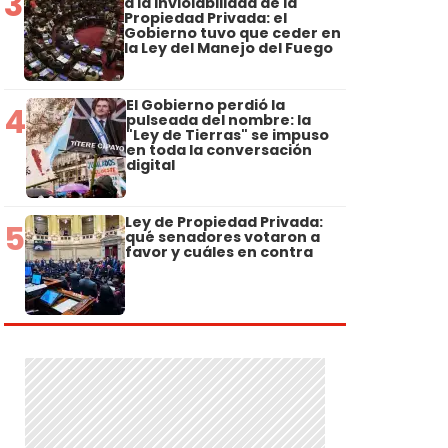
3
a la Inviolabilidad de la
Propiedad Privada: el
Gobierno tuvo que ceder en
la Ley del Manejo del Fuego
El Gobierno perdió la
4
pulseada del nombre: la
"Ley de Tierras" se impuso
en toda la conversación
digital
Ley de Propiedad Privada:
5
qué senadores votaron a
favor y cuáles en contra