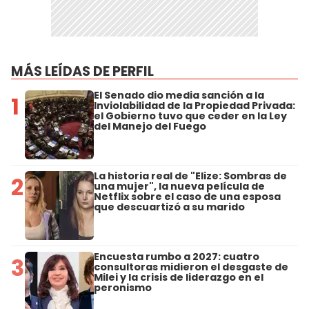
MÁS LEÍDAS DE PERFIL
El Senado dio media sanción a la
1
Inviolabilidad de la Propiedad Privada:
el Gobierno tuvo que ceder en la Ley
del Manejo del Fuego
La historia real de "Elize: Sombras de
2
una mujer", la nueva película de
Netflix sobre el caso de una esposa
que descuartizó a su marido
Encuesta rumbo a 2027: cuatro
3
consultoras midieron el desgaste de
Milei y la crisis de liderazgo en el
peronismo