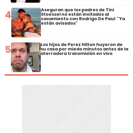
Aseguran que los padres de Tini
4
Stoessel no están invitados al
casamiento con Rodrigo De Paul: "Ya
están avisados"
Los hijos de Perez Hilton huyeron de
5
su casa por miedo minutos antes de la
aterradora transmisión en vivo