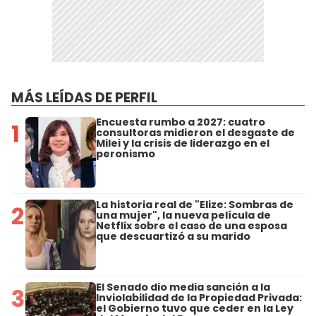
MÁS LEÍDAS DE PERFIL
Encuesta rumbo a 2027: cuatro
1
consultoras midieron el desgaste de
Milei y la crisis de liderazgo en el
peronismo
La historia real de "Elize: Sombras de
2
una mujer", la nueva película de
Netflix sobre el caso de una esposa
que descuartizó a su marido
El Senado dio media sanción a la
3
Inviolabilidad de la Propiedad Privada:
el Gobierno tuvo que ceder en la Ley