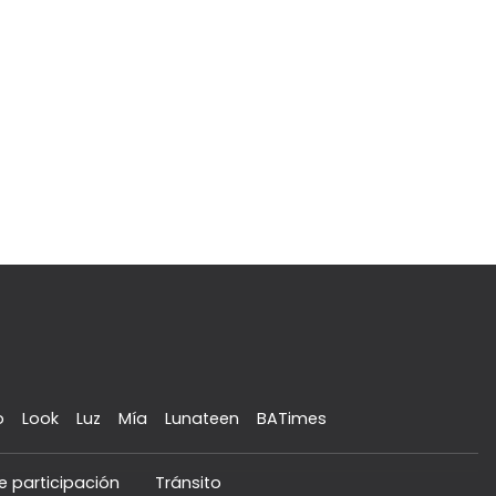
o
Look
Luz
Mía
Lunateen
BATimes
e participación
Tránsito