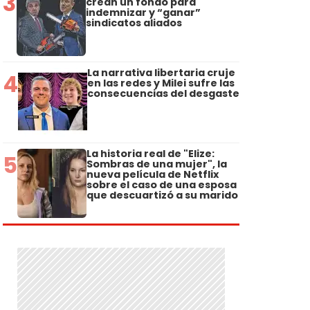
3
crean un fondo para
indemnizar y “ganar”
sindicatos aliados
La narrativa libertaria cruje
4
en las redes y Milei sufre las
consecuencias del desgaste
La historia real de "Elize:
5
Sombras de una mujer", la
nueva película de Netflix
sobre el caso de una esposa
que descuartizó a su marido