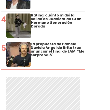
Rating: cuánto midió la
4
salida de Juanicar de Gran
Hermano Generación
Dorada
La propuesta de Pamela
5
David a Ángel de Brito tras
anunciar el final de LAM: "Me
sorprendió"