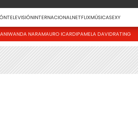
ÓN
TELEVISIÓN
INTERNACIONAL
NETFLIX
MÚSICA
SEXY
IANI
WANDA NARA
MAURO ICARDI
PAMELA DAVID
RATING