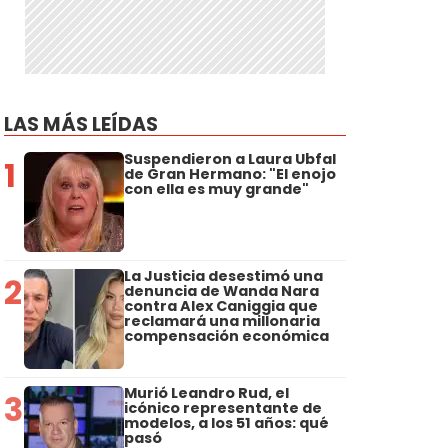
LAS MÁS LEÍDAS
Suspendieron a Laura Ubfal
1
de Gran Hermano: "El enojo
con ella es muy grande"
La Justicia desestimó una
2
denuncia de Wanda Nara
contra Alex Caniggia que
reclamará una millonaria
compensación económica
Murió Leandro Rud, el
3
icónico representante de
modelos, a los 51 años: qué
pasó