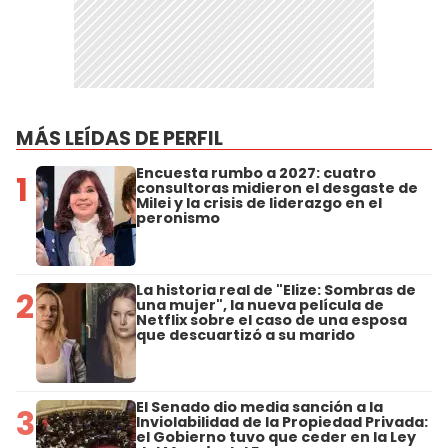
MÁS LEÍDAS DE PERFIL
Encuesta rumbo a 2027: cuatro
1
consultoras midieron el desgaste de
Milei y la crisis de liderazgo en el
peronismo
La historia real de "Elize: Sombras de
2
una mujer", la nueva película de
Netflix sobre el caso de una esposa
que descuartizó a su marido
El Senado dio media sanción a la
3
Inviolabilidad de la Propiedad Privada:
el Gobierno tuvo que ceder en la Ley