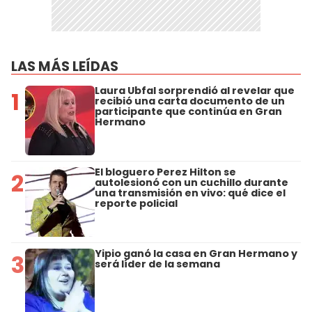
LAS MÁS LEÍDAS
Laura Ubfal sorprendió al revelar que
1
recibió una carta documento de un
participante que continúa en Gran
Hermano
El bloguero Perez Hilton se
2
autolesionó con un cuchillo durante
una transmisión en vivo: qué dice el
reporte policial
Yipio ganó la casa en Gran Hermano y
3
será líder de la semana