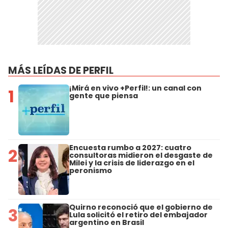
MÁS LEÍDAS DE PERFIL
¡Mirá en vivo +Perfil!: un canal con
1
gente que piensa
Encuesta rumbo a 2027: cuatro
2
consultoras midieron el desgaste de
Milei y la crisis de liderazgo en el
peronismo
Quirno reconoció que el gobierno de
3
Lula solicitó el retiro del embajador
argentino en Brasil