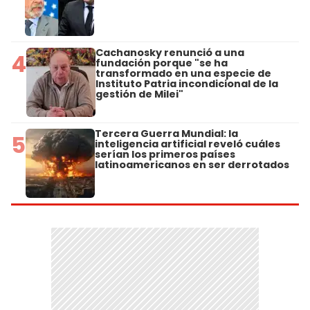
Cachanosky renunció a una
4
fundación porque "se ha
transformado en una especie de
Instituto Patria incondicional de la
gestión de Milei"
Tercera Guerra Mundial: la
5
inteligencia artificial reveló cuáles
serían los primeros países
latinoamericanos en ser derrotados