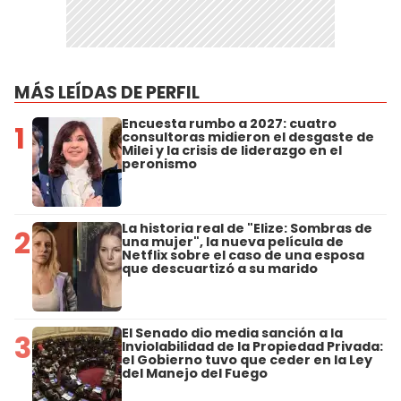
MÁS LEÍDAS DE PERFIL
Encuesta rumbo a 2027: cuatro
1
consultoras midieron el desgaste de
Milei y la crisis de liderazgo en el
peronismo
La historia real de "Elize: Sombras de
2
una mujer", la nueva película de
Netflix sobre el caso de una esposa
que descuartizó a su marido
El Senado dio media sanción a la
3
Inviolabilidad de la Propiedad Privada:
el Gobierno tuvo que ceder en la Ley
del Manejo del Fuego