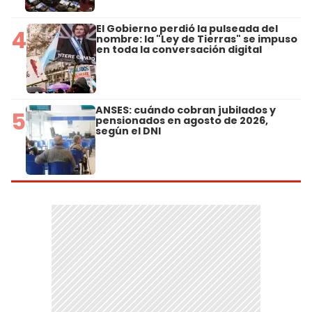
El Gobierno perdió la pulseada del
4
nombre: la "Ley de Tierras" se impuso
en toda la conversación digital
ANSES: cuándo cobran jubilados y
5
pensionados en agosto de 2026,
según el DNI