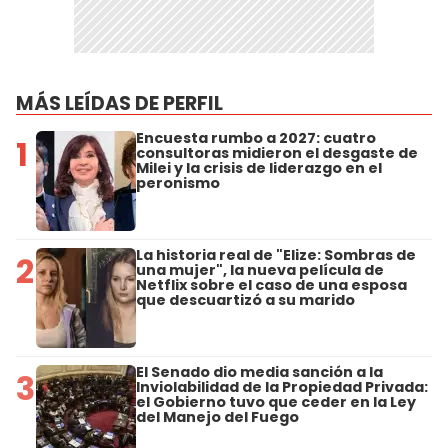
MÁS LEÍDAS DE PERFIL
Encuesta rumbo a 2027: cuatro
1
consultoras midieron el desgaste de
Milei y la crisis de liderazgo en el
peronismo
La historia real de "Elize: Sombras de
2
una mujer", la nueva película de
Netflix sobre el caso de una esposa
que descuartizó a su marido
El Senado dio media sanción a la
3
Inviolabilidad de la Propiedad Privada:
el Gobierno tuvo que ceder en la Ley
del Manejo del Fuego