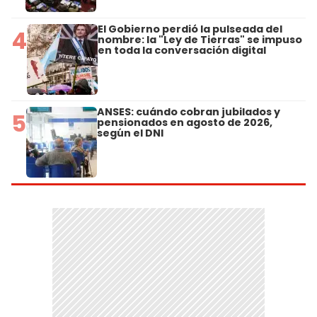
El Gobierno perdió la pulseada del
4
nombre: la "Ley de Tierras" se impuso
en toda la conversación digital
ANSES: cuándo cobran jubilados y
5
pensionados en agosto de 2026,
según el DNI