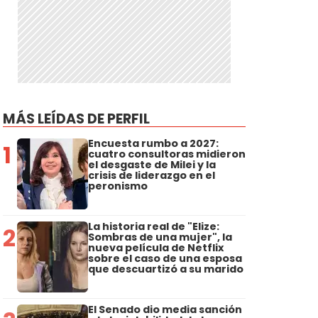
MÁS LEÍDAS DE PERFIL
Encuesta rumbo a 2027:
1
cuatro consultoras midieron
el desgaste de Milei y la
crisis de liderazgo en el
peronismo
La historia real de "Elize:
2
Sombras de una mujer", la
nueva película de Netflix
sobre el caso de una esposa
que descuartizó a su marido
El Senado dio media sanción