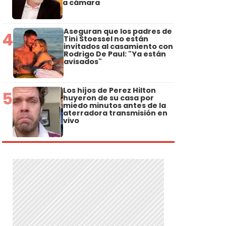
a cámara
Aseguran que los padres de
4
Tini Stoessel no están
invitados al casamiento con
Rodrigo De Paul: "Ya están
avisados"
Los hijos de Perez Hilton
5
huyeron de su casa por
miedo minutos antes de la
aterradora transmisión en
vivo