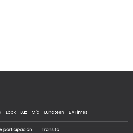
o
Look
Luz
Mía
Lunateen
BATimes
e participación
Tránsito