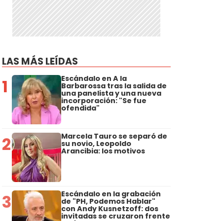
LAS MÁS LEÍDAS
Escándalo en A la
1
Barbarossa tras la salida de
una panelista y una nueva
incorporación: "Se fue
ofendida"
Marcela Tauro se separó de
2
su novio, Leopoldo
Arancibia: los motivos
Escándalo en la grabación
3
de "PH, Podemos Hablar"
con Andy Kusnetzoff: dos
invitadas se cruzaron frente