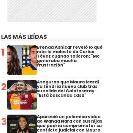
LAS MÁS LEÍDAS
Brenda Asnicar reveló lo qué
1
más le molestó de Carlos
Tévez cuando salieron: "Me
generaba mucha
frustración"
Aseguran que Mauro Icardi
2
ya tendría nuevo club tras
su salida del Galatasaray:
"Está buscando casa"
Apareció un polémico video
3
de Wanda Nara con sus hijas
que podría comprometer su
conflicto judicial con Mauro