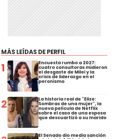
MÁS LEÍDAS DE PERFIL
Encuesta rumbo a 2027:
1
cuatro consultoras midieron
el desgaste de Milei y la
crisis de liderazgo en el
peronismo
La historia real de "Elize:
2
Sombras de una mujer", la
nueva película de Netflix
sobre el caso de una esposa
que descuartizó a su marido
El Senado dio media sanción