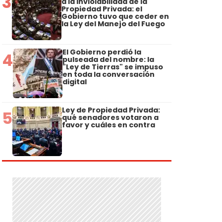
3
a la Inviolabilidad de la
Propiedad Privada: el
Gobierno tuvo que ceder en
la Ley del Manejo del Fuego
El Gobierno perdió la
4
pulseada del nombre: la
"Ley de Tierras" se impuso
en toda la conversación
digital
Ley de Propiedad Privada:
5
qué senadores votaron a
favor y cuáles en contra