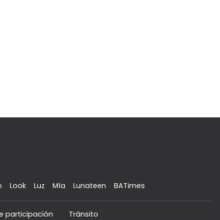
o
Look
Luz
Mía
Lunateen
BATimes
e participación
Tránsito