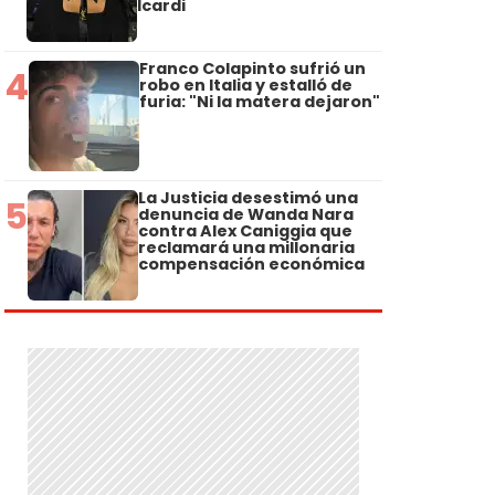
Icardi
Franco Colapinto sufrió un
4
robo en Italia y estalló de
furia: "Ni la matera dejaron"
La Justicia desestimó una
5
denuncia de Wanda Nara
contra Alex Caniggia que
reclamará una millonaria
compensación económica