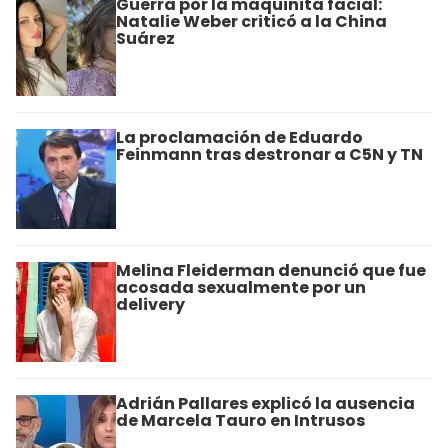
Guerra por la maquinita facial:
Natalie Weber criticó a la China
Suárez
La proclamación de Eduardo
Feinmann tras destronar a C5N y TN
Melina Fleiderman denunció que fue
acosada sexualmente por un
delivery
Adrián Pallares explicó la ausencia
de Marcela Tauro en Intrusos