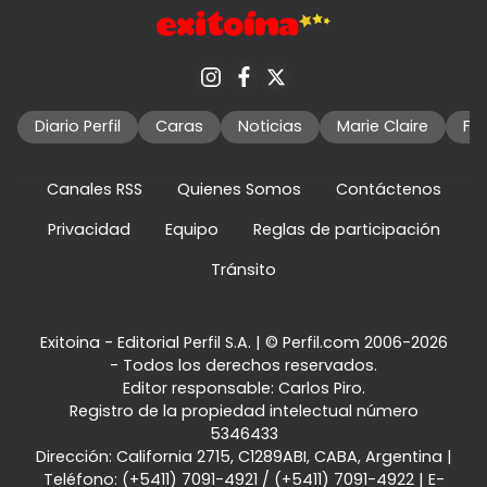
Diario Perfil
Caras
Noticias
Marie Claire
Fo
Canales RSS
Quienes Somos
Contáctenos
Privacidad
Equipo
Reglas de participación
Tránsito
Exitoina - Editorial Perfil S.A.
| © Perfil.com 2006-2026
- Todos los derechos reservados.
Editor responsable: Carlos Piro.
Registro de la propiedad intelectual número
5346433
Dirección:
California 2715
,
C1289ABI
,
CABA, Argentina
|
Teléfono:
(+5411) 7091-4921
/
(+5411) 7091-4922
| E-