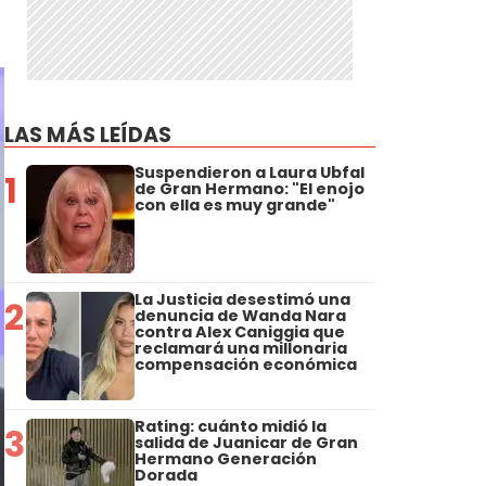
LAS MÁS LEÍDAS
Suspendieron a Laura Ubfal
1
de Gran Hermano: "El enojo
con ella es muy grande"
La Justicia desestimó una
2
denuncia de Wanda Nara
contra Alex Caniggia que
reclamará una millonaria
compensación económica
Rating: cuánto midió la
3
salida de Juanicar de Gran
Hermano Generación
Dorada