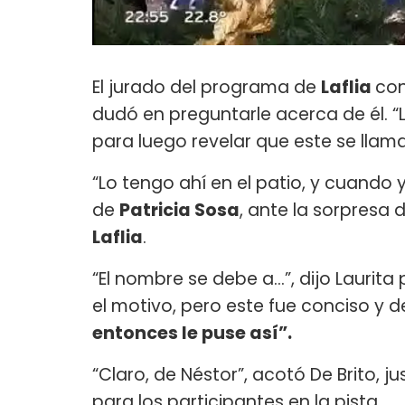
El jurado del programa de
Laflia
con
dudó en preguntarle acerca de él. “
para luego revelar que este se llam
“Lo tengo ahí en el patio, y cuando 
de
Patricia Sosa
, ante la sorpresa
Laflia
.
“El nombre se debe a...”, dijo Laurita
el motivo, pero este fue conciso y d
entonces le puse así”.
“Claro, de Néstor”, acotó De Brito,
para los participantes en la pista.