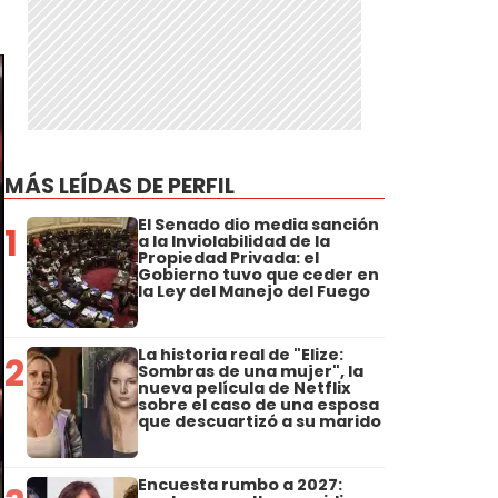
MÁS LEÍDAS DE PERFIL
El Senado dio media sanción
1
a la Inviolabilidad de la
Propiedad Privada: el
Gobierno tuvo que ceder en
la Ley del Manejo del Fuego
La historia real de "Elize:
2
Sombras de una mujer", la
nueva película de Netflix
sobre el caso de una esposa
que descuartizó a su marido
Encuesta rumbo a 2027: