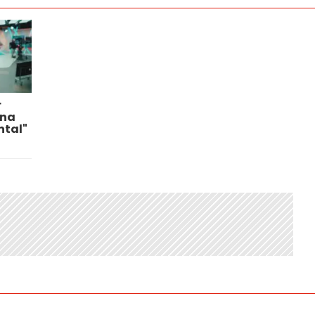
r
una
tal"