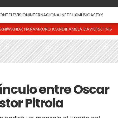
ÓN
TELEVISIÓN
INTERNACIONAL
NETFLIX
MÚSICA
SEXY
IANI
WANDA NARA
MAURO ICARDI
PAMELA DAVID
RATING
ínculo entre Oscar
stor Pitrola