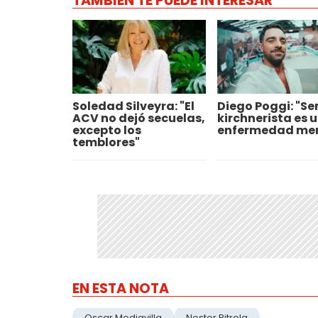
TAMBIÉN TE PUEDE INTERESAR
Soledad Silveyra: "El
Diego Poggi: "Se
ACV no dejó secuelas,
kirchnerista es 
excepto los
enfermedad men
temblores"
EN ESTA NOTA
Oscar Mediavilla
Nestor Pitrola