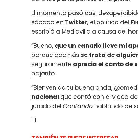
El momento pasó casi desapercibid
sábado en
Twitter
, el político del
Fr
escribió a Mediavilla a causa del ho
“Bueno,
que un canario lleve mi ap
porque además
se trata de algui
seguramente
aprecia el canto de 
pajarito.
“Bienvenida tu buena onda, @omediav
nacional
que contó con el video de
jurado del
Cantando
hablando de 
L.L.