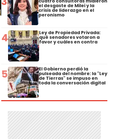
3
cuatro consultoras midieron
el desgaste de Milei y la
crisis de liderazgo en el
peronismo
Ley de Propiedad Privada:
4
qué senadores votaron a
favor y cuáles en contra
El Gobierno perdió la
5
pulseada del nombre: la "Ley
de Tierras" se impuso en
toda la conversación digital