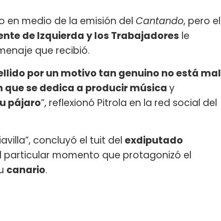
o en medio de la emisión del
Cantando
, pero el
ente de Izquierda y los Trabajadores
le
menaje que recibió.
ellido por un motivo tan genuino no está mal
en que se dedica a producir música
y
su pájaro
”, reflexionó Pitrola en la red social del
illa”, concluyó el tuit del
exdiputado
l particular momento que protagonizó el
su
canario
.