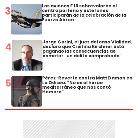
Los aviones F 16 sobrevolarán el
3
centro porteño y este lunes
participarán de la celebración de la
Fuerza Aérea
Jorge Gorini, el juez del caso Vialidad,
4
declaró que Cristina Kirchner está
pagando las consecuencias de
cometer "un delito comprobado"
Pérez-Reverte contra Matt Damon en
5
La Odisea: "No es el héroe
mediterráneo que nos contó
Homero"