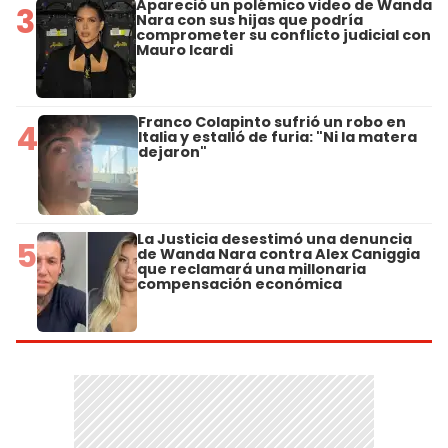
Apareció un polémico video de Wanda
3
Nara con sus hijas que podría
comprometer su conflicto judicial con
Mauro Icardi
Franco Colapinto sufrió un robo en
4
Italia y estalló de furia: "Ni la matera
dejaron"
La Justicia desestimó una denuncia
5
de Wanda Nara contra Alex Caniggia
que reclamará una millonaria
compensación económica