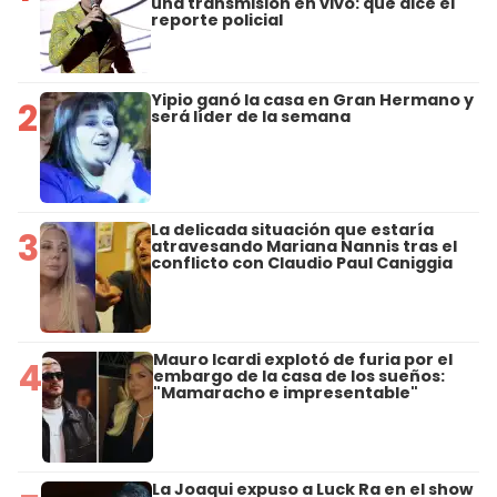
una transmisión en vivo: qué dice el
reporte policial
Yipio ganó la casa en Gran Hermano y
2
será líder de la semana
La delicada situación que estaría
3
atravesando Mariana Nannis tras el
conflicto con Claudio Paul Caniggia
Mauro Icardi explotó de furia por el
4
embargo de la casa de los sueños:
"Mamaracho e impresentable"
La Joaqui expuso a Luck Ra en el show