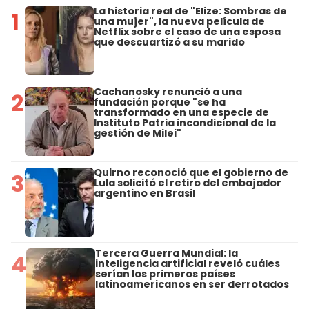
La historia real de "Elize: Sombras de
1
una mujer", la nueva película de
Netflix sobre el caso de una esposa
que descuartizó a su marido
Cachanosky renunció a una
2
fundación porque "se ha
transformado en una especie de
Instituto Patria incondicional de la
gestión de Milei"
Quirno reconoció que el gobierno de
3
Lula solicitó el retiro del embajador
argentino en Brasil
Tercera Guerra Mundial: la
4
inteligencia artificial reveló cuáles
serían los primeros países
latinoamericanos en ser derrotados