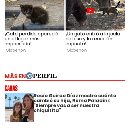
MÁS EN
Rocío Guirao Díaz mostró cuánto
cambió su hija, Roma Paladini:
"Siempre vas a ser nuestra
chiquitita"