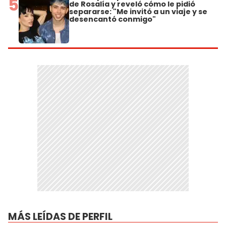
5
de Rosalía y reveló cómo le pidió
separarse: "Me invitó a un viaje y se
desencantó conmigo"
MÁS LEÍDAS DE PERFIL