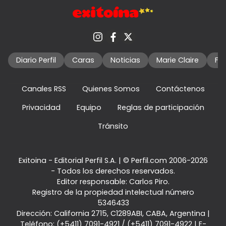
Diario Perfil
Caras
Noticias
Marie Claire
Fo
Canales RSS
Quienes Somos
Contáctenos
Privacidad
Equipo
Reglas de participación
Tránsito
Exitoina - Editorial Perfil S.A.
| © Perfil.com 2006-2026
- Todos los derechos reservados.
Editor responsable: Carlos Piro.
Registro de la propiedad intelectual número
5346433
Dirección:
California 2715
,
C1289ABI
,
CABA, Argentina
|
Teléfono:
(+5411) 7091-4921
/
(+5411) 7091-4922
| E-