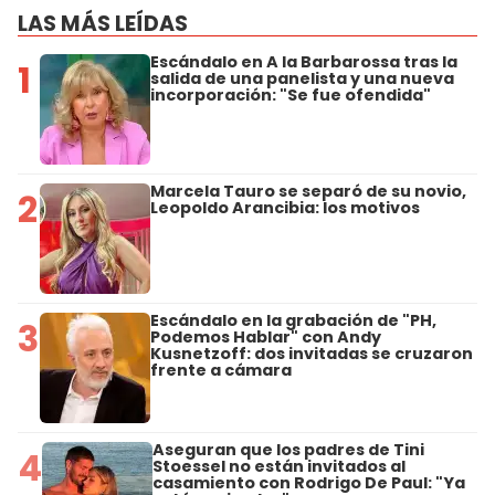
LAS MÁS LEÍDAS
Escándalo en A la Barbarossa tras la
1
salida de una panelista y una nueva
incorporación: "Se fue ofendida"
Marcela Tauro se separó de su novio,
2
Leopoldo Arancibia: los motivos
Escándalo en la grabación de "PH,
3
Podemos Hablar" con Andy
Kusnetzoff: dos invitadas se cruzaron
frente a cámara
Aseguran que los padres de Tini
4
Stoessel no están invitados al
casamiento con Rodrigo De Paul: "Ya