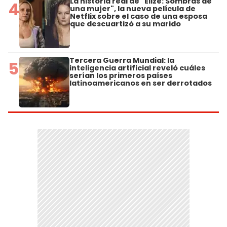
La historia real de "Elize: Sombras de
4
una mujer", la nueva película de
Netflix sobre el caso de una esposa
que descuartizó a su marido
Tercera Guerra Mundial: la
5
inteligencia artificial reveló cuáles
serían los primeros países
latinoamericanos en ser derrotados