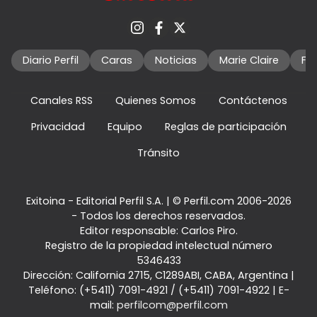
Diario Perfil
Caras
Noticias
Marie Claire
Fo
Canales RSS
Quienes Somos
Contáctenos
Privacidad
Equipo
Reglas de participación
Tránsito
Exitoina - Editorial Perfil S.A.
| © Perfil.com 2006-2026
- Todos los derechos reservados.
Editor responsable: Carlos Piro.
Registro de la propiedad intelectual número
5346433
Dirección:
California 2715
,
C1289ABI
,
CABA, Argentina
|
Teléfono:
(+5411) 7091-4921
/
(+5411) 7091-4922
| E-
mail:
perfilcom@perfil.com