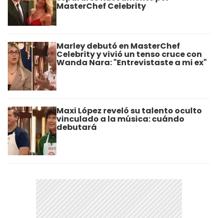
MasterChef Celebrity
Marley debutó en MasterChef
Celebrity y vivió un tenso cruce con
Wanda Nara: "Entrevistaste a mi ex"
Maxi López reveló su talento oculto
vinculado a la música: cuándo
debutará