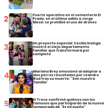
Fuerte operativo en el cementerio El
2
Prado, en el último adiós a Jorge
Messi: se prohibió el uso de drones
Un proyecto especial: Cecilia Insinga
3
mostró el viejo departamento
familiar que transformará por
completo
Mariana Brey emocionó al adoptar a
4
dos perros rescatados por Leandro
Rud tras su muerte: "Son nuestra
familia"
El Trece confirmó quiénes son los
5
famosos que participarán de la nueva
temporada de "Es mi sueño"