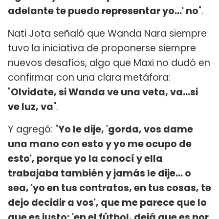
adelante te puedo representar yo...' no
".
Nati Jota señaló que Wanda Nara siempre
tuvo la iniciativa de proponerse siempre
nuevos desafíos, algo que Maxi no dudó en
confirmar con una clara metáfora:
"
Olvidate, si Wanda ve una veta, va...si
ve luz, va
".
Y agregó: "
Yo le dije, 'gorda, vos dame
una mano con esto y yo me ocupo de
esto', porque yo la conocí y ella
trabajaba también y jamás le dije... o
sea, 'yo en tus contratos, en tus cosas, te
dejo decidir a vos', que me parece que lo
que es justo; 'en el fútbol, dejá que es por