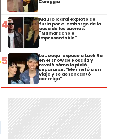
Caniggia
Mauro Icardi explotó de
4
furia por el embargo de la
casa de los sueños:
"Mamaracho e
impresentable"
La Joaqui expuso a Luck Ra
5
en el show de Rosalía y
reveló cómo le pidió
separarse: "Me invitó a un
viaje y se desencantó
conmigo"