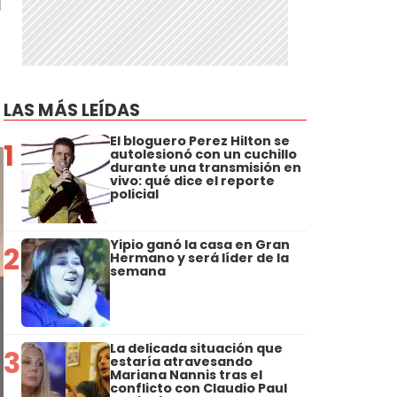
LAS MÁS LEÍDAS
El bloguero Perez Hilton se
1
autolesionó con un cuchillo
durante una transmisión en
vivo: qué dice el reporte
policial
Yipio ganó la casa en Gran
2
Hermano y será líder de la
semana
La delicada situación que
3
estaría atravesando
Mariana Nannis tras el
conflicto con Claudio Paul