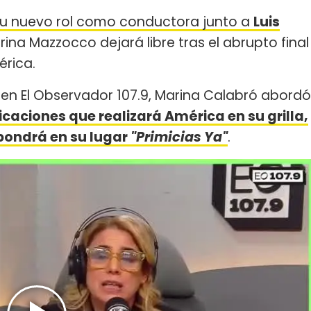
u nuevo rol como conductora junto a
Luis
rina Mazzocco dejará libre tras el abrupto final
érica.
en El Observador 107.9, Marina Calabró abordó
caciones que realizará América en su grilla,
 pondrá en su lugar
"Primicias Ya"
.