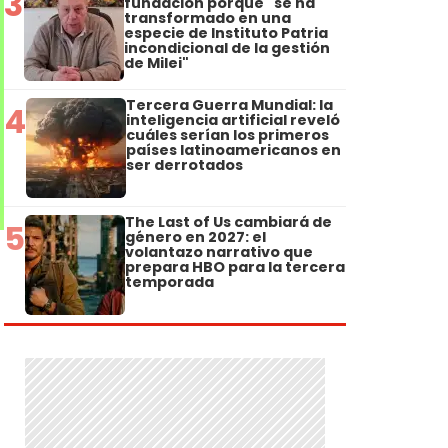
3
fundación porque "se ha
transformado en una
especie de Instituto Patria
incondicional de la gestión
de Milei"
Tercera Guerra Mundial: la
4
inteligencia artificial reveló
cuáles serían los primeros
países latinoamericanos en
ser derrotados
The Last of Us cambiará de
5
género en 2027: el
volantazo narrativo que
prepara HBO para la tercera
temporada
a