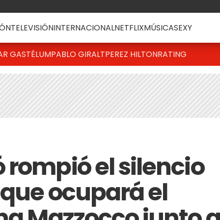
ÓN
TELEVISIÓN
INTERNACIONAL
NETFLIX
MÚSICA
SEXY
AR GASTÉLUM
PABLO GIRALT
PEREZ HILTON
RATING
 rompió el silencio
 que ocupará el
ina Mazzocco junto 