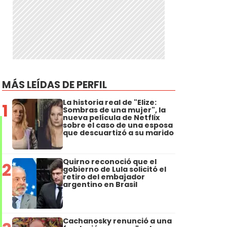
MÁS LEÍDAS DE PERFIL
La historia real de "Elize:
1
Sombras de una mujer", la
nueva película de Netflix
sobre el caso de una esposa
que descuartizó a su marido
Quirno reconoció que el
2
gobierno de Lula solicitó el
retiro del embajador
argentino en Brasil
Cachanosky renunció a una