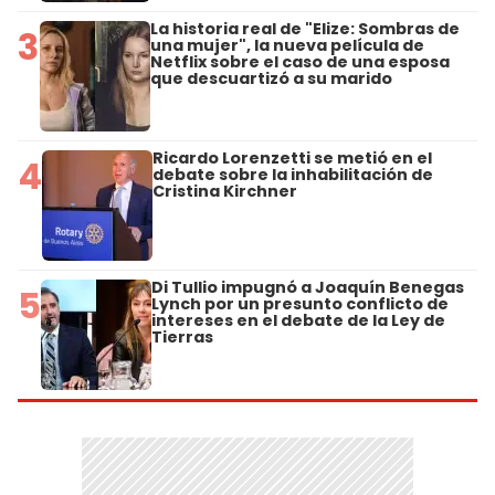
La historia real de "Elize: Sombras de
3
una mujer", la nueva película de
Netflix sobre el caso de una esposa
que descuartizó a su marido
Ricardo Lorenzetti se metió en el
4
debate sobre la inhabilitación de
Cristina Kirchner
Di Tullio impugnó a Joaquín Benegas
5
Lynch por un presunto conflicto de
intereses en el debate de la Ley de
Tierras