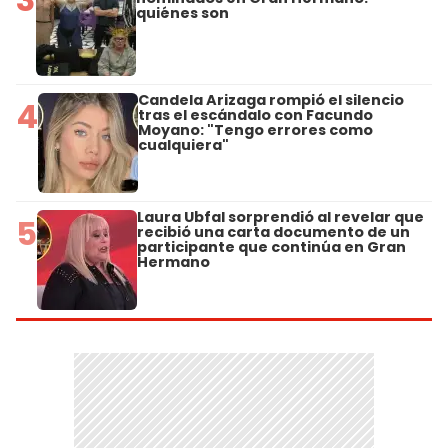
quiénes son
Candela Arizaga rompió el silencio
4
tras el escándalo con Facundo
Moyano: "Tengo errores como
cualquiera"
Laura Ubfal sorprendió al revelar que
5
recibió una carta documento de un
participante que continúa en Gran
Hermano