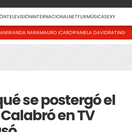
ÓN
TELEVISIÓN
INTERNACIONAL
NETFLIX
MÚSICA
SEXY
IANI
WANDA NARA
MAURO ICARDI
PAMELA DAVID
RATING
ué se postergó el
 Calabró en TV
asó