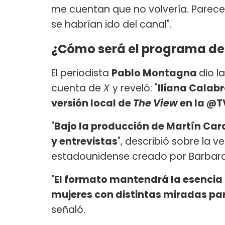
me cuentan que no volvería. Parece
se habrían ido del canal".
¿Cómo será el programa de 
El periodista
Pablo Montagna
dio l
cuenta de
X
y reveló: "
Iliana Calabr
versión local de
The View
en la @T
"
Bajo la producción de Martín Car
y entrevistas
", describió sobre la v
estadounidense creado por Barbara W
"
El formato mantendrá la esencia d
mujeres con distintas miradas para
señaló.