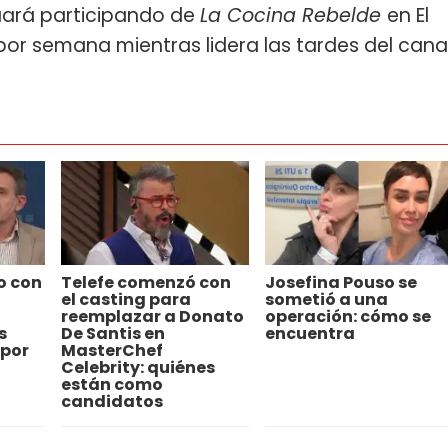
nuará participando de
La Cocina Rebelde
en El
s por semana mientras lidera las tardes del cana
o con
Telefe comenzó con
Josefina Pouso se
el casting para
sometió a una
reemplazar a Donato
operación: cómo se
s
De Santis en
encuentra
 por
MasterChef
Celebrity: quiénes
están como
candidatos