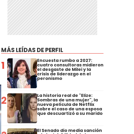
MÁS LEÍDAS DE PERFIL
Encuesta rumbo a 2027:
1
cuatro consultoras midieron
el desgaste de Milei y la
crisis de liderazgo en el
peronismo
La historia real de "Elize:
2
Sombras de una mujer", la
nueva película de Netflix
sobre el caso de una esposa
que descuartizó a su marido
El Senado dio media sanción