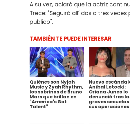
A su vez, aclaró que la actriz conti
Trece: "Seguirá allí dos o tres vece
publico".
TAMBIÉN TE PUEDE INTERESAR
Quiénes son Nyjah
Nuevo escándal
Music y Zyah Rhythm,
Aníbal Lotocki:
los sobrinos de Bruno
Oriana Junco lo
Mars que brillan en
denunció tras la
"America's Got
graves secuelas
Talent"
sus operaciones