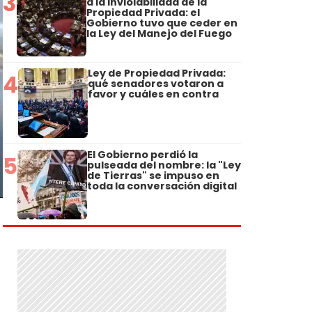
3
a la Inviolabilidad de la
Propiedad Privada: el
Gobierno tuvo que ceder en
la Ley del Manejo del Fuego
Ley de Propiedad Privada:
4
qué senadores votaron a
favor y cuáles en contra
El Gobierno perdió la
5
pulseada del nombre: la "Ley
de Tierras" se impuso en
toda la conversación digital