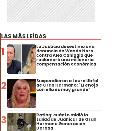
LAS MÁS LEÍDAS
La Justicia desestimó una
1
denuncia de Wanda Nara
contra Alex Caniggia que
reclamará una millonaria
compensación económica
Suspendieron a Laura Ubfal
2
de Gran Hermano: "El enojo
con ella es muy grande"
Rating: cuánto midió la
3
salida de Juanicar de Gran
Hermano Generación
Dorada