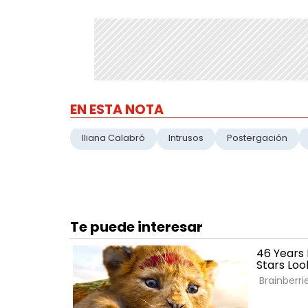
EN ESTA NOTA
Iliana Calabró
Intrusos
Postergación