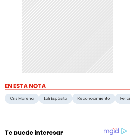
EN ESTA NOTA
Cris Morena
Lali Espósito
Reconocimiento
Felicita