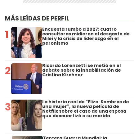
MÁS LEÍDAS DE PERFIL
Encuesta rumbo a 2027: cuatro
1
consultoras midieron el desgaste de
Milei y la crisis de liderazgo en el
peronismo
Ricardo Lorenzetti se metió en el
2
debate sobre la inhabilitación de
Cristina Kirchner
La historia real de "Elize: Sombras de
3
una mujer", la nueva película de
Netflix sobre el caso de una esposa
que descuartizó a su marido
Tercera Guerra Mundial: la